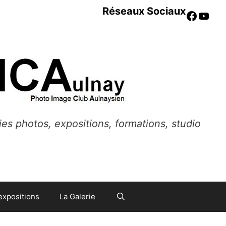
Réseaux Sociaux
Faceb
YouT
ies photos, expositions, formations, studio
expositions
La Galerie